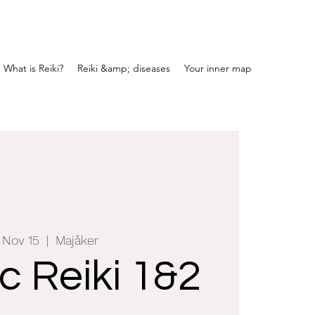
What is Reiki?
Reiki &amp; diseases
Your inner map
, Nov 15
  |  
Majåker
c Reiki 1&2