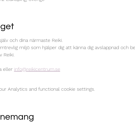
get
själv och dina närmaste Reiki. 
emtrevlig miljö som hjälper dig att känna dig avslappnad och be
 Reiki.
 eller 
info@reikicentrum.se
r Analytics and functional cookie settings.
venemang