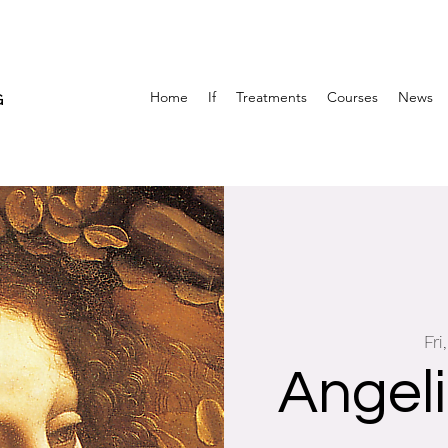
Home
If
Treatments
Courses
News
G
Fri
Angeli