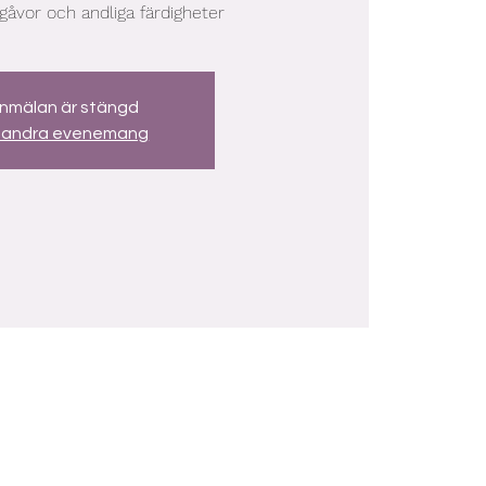
åvor och andliga färdigheter
nmälan är stängd
 andra evenemang