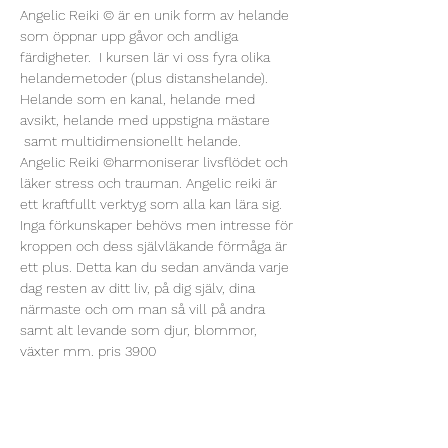
Angelic Reiki © är en unik form av helande 
som öppnar upp gåvor och andliga 
färdigheter.  I kursen lär vi oss fyra olika 
helandemetoder (plus distanshelande). 
Helande som en kanal, helande med 
avsikt, helande med uppstigna mästare 
 samt multidimensionellt helande.
Angelic Reiki ©harmoniserar livsflödet och 
läker stress och trauman. Angelic reiki är 
ett kraftfullt verktyg som alla kan lära sig. 
Inga förkunskaper behövs men intresse för 
kroppen och dess självläkande förmåga är 
ett plus. Detta kan du sedan använda varje 
dag resten av ditt liv, på dig själv, dina 
närmaste och om man så vill på andra 
samt alt levande som djur, blommor, 
växter mm. pris 3900