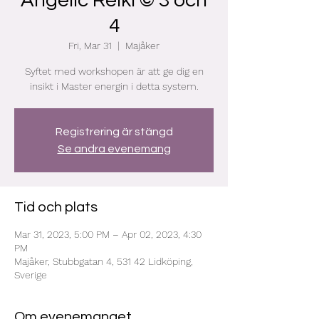
Angelic Reiki © 3 och
4
Fri, Mar 31
  |  
Majåker
Syftet med workshopen är att ge dig en
insikt i Master energin i detta system.
Registrering är stängd
Se andra evenemang
Tid och plats
Mar 31, 2023, 5:00 PM – Apr 02, 2023, 4:30
PM
Majåker, Stubbgatan 4, 531 42 Lidköping,
Sverige
Om evenemanget