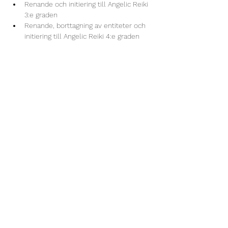
Renande och initiering till Angelic Reiki 
3:e graden
Renande, borttagning av entiteter och 
initiering till Angelic Reiki 4:e graden
Läs mer >
Dela detta evenemang
Reikicentrum Lidköping
USUI REIKI, ANGELIC REIKI
& SHAMANSK HEALING