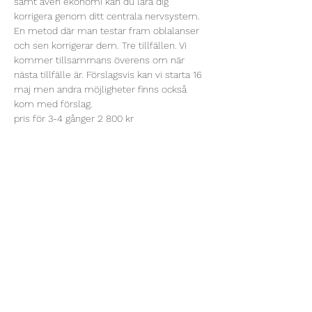
samt även ekonomi kan du lära dig 
korrigera genom ditt centrala nervsystem. 
En metod där man testar fram oblalanser 
och sen korrigerar dem. Tre tillfällen. Vi 
kommer tillsammans överens om när 
nästa tillfälle är. Förslagsvis kan vi starta 16 
maj men andra möjligheter finns också 
kom med förslag.
pris för 3-4 gånger 2 800 kr
Dela detta evenemang
Reikicentrum Lidköping