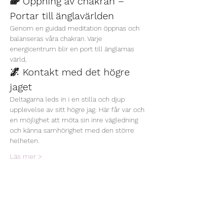
🌈 Öppning av chakran – 
Portar till änglavärlden
Genom en guidad meditation öppnas och 
balanseras våra chakran. Varje 
energicentrum blir en port till änglarnas 
värld, 
🌌 Kontakt med det högre 
jaget
Deltagarna leds in i en stilla och djup 
upplevelse av sitt högre jag. Här får var och 
en möjlighet att möta sin inre vägledning 
och känna samhörighet med den större 
helheten.
Läs mer >
Dela detta evenemang