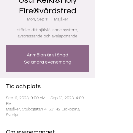
Usui Reiki®Holy
Fire®värdsfred
Mon, Sep 11
  |  
Majåker
stödjer ditt självläkande system,
avstressande och avslappnande
Anmälan är stängd
Se andra evenemang
Tid och plats
Sep 11, 2023, 9:00 AM – Sep 13, 2023, 4:00
PM
Majåker, Stubbgatan 4, 531 42 Lidköping,
Sverige
Om evenemanget