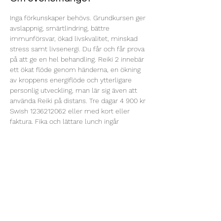
Inga förkunskaper behövs. Grundkursen ger 
avslappnig, smärtlindring, bättre 
immunförsvar, ökad livskvalitet, minskad 
stress samt livsenergi. Du får och får prova 
på att ge en hel behandling. Reiki 2 innebär 
ett ökat flöde genom händerna, en ökning 
av kroppens energiflöde och ytterligare 
personlig utveckling, man lär sig även att 
använda Reiki på distans. Tre dagar 4 900 kr 
Swish 1236212062 eller med kort eller 
faktura. Fika och lättare lunch ingår
Dela detta evenemang